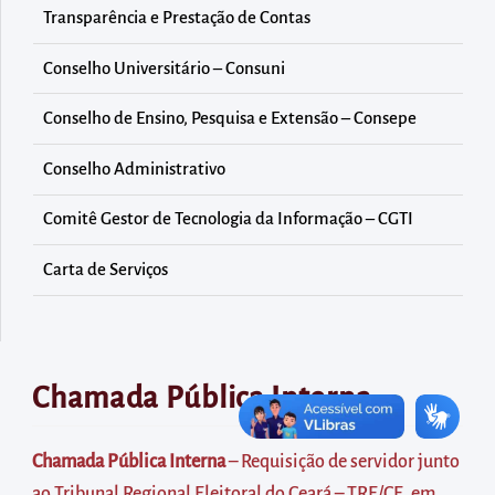
diretamente
Transparência e Prestação de Contas
à
área
Conselho Universitário – Consuni
para
Conselho de Ensino, Pesquisa e Extensão – Consepe
realizar
buscas
Conselho Administrativo
internas
Comitê Gestor de Tecnologia da Informação – CGTI
Acessar
diretamente
Carta de Serviços
as
informações
postas
no
Chamada Pública Interna
rodapé
Chamada Pública Interna
– Requisição de servidor junto
ao Tribunal Regional Eleitoral do Ceará – TRE/CE, em