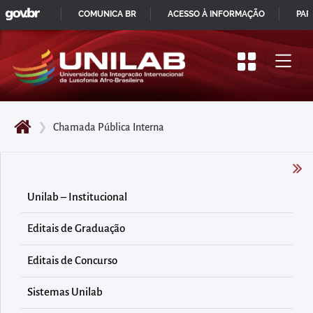
GOVBR
Pular
COMUNICA BR
ACESSO À INFORMAÇÃO
PAR
para
IR
o
PARA
início
O
do
CONTEÚDO
conteúdo
❯
Chamada Pública Interna
principal
da
página
Acessar
Unilab – Institucional
diretamente
Editais de Graduação
o
menu
Editais de Concurso
principal
Acessar
Sistemas Unilab