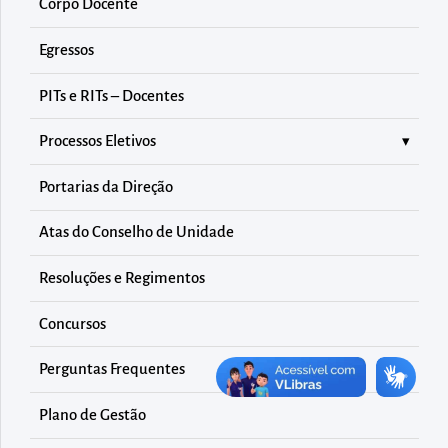
diretamente
Corpo Docente
à
Egressos
área
para
PITs e RITs – Docentes
realizar
Processos Eletivos
buscas
internas
Portarias da Direção
Acessar
diretamente
Atas do Conselho de Unidade
as
Resoluções e Regimentos
informações
postas
Concursos
no
Perguntas Frequentes
rodapé
Plano de Gestão