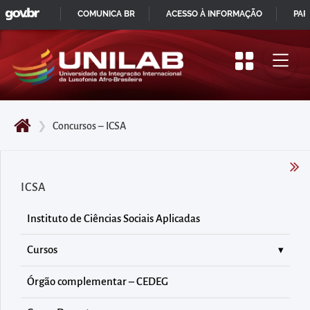
GOVBR
Pular
COMUNICA BR
ACESSO À INFORMAÇÃO
PAR
para
IR
o
PARA
início
O
do
CONTEÚDO
conteúdo
❯
Concursos – ICSA
principal
da
página
ICSA
Acessar
diretamente
Instituto de Ciências Sociais Aplicadas
o
menu
Cursos
principal
Órgão complementar – CEDEG
Acessar