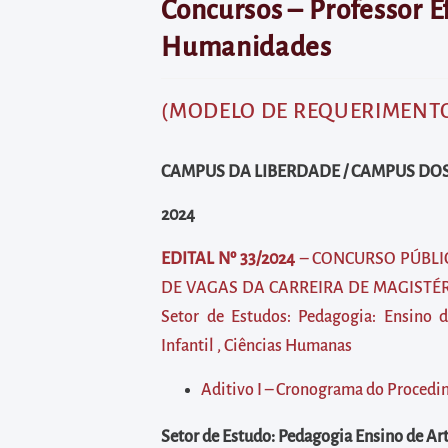
diretamente
Concursos – Professor Ef
à
Humanidades
área
para
(MODELO DE REQUERIMENTO
realizar
buscas
CAMPUS DA LIBERDADE / CAMPUS DOS
internas
Acessar
2024
diretamente
EDITAL Nº 33/2024
– CONCURSO PÚBLI
as
DE VAGAS DA CARREIRA DE MAGISTÉR
informações
Setor de Estudos: Pedagogia: Ensino d
postas
Infantil , Ciências Humanas
no
rodapé
Aditivo I – Cronograma do Procedi
Setor de Estudo: Pedagogia Ensino de Art