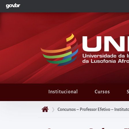
GOVBR
Pular
para
o
início
do
conteúdo
principal
da
página
Acessar
diretamente
Institucional
Cursos
S
o
menu
❯
Concursos – Professor Efetivo – Instit
principal
Acessar