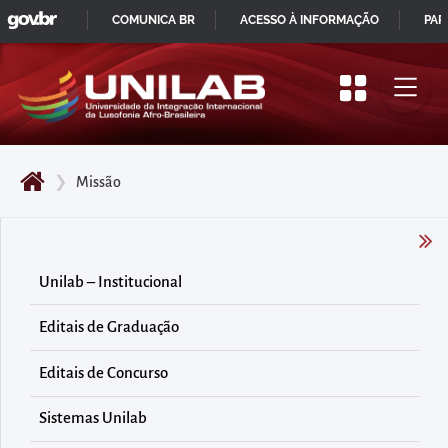
GOVBR
Pular
COMUNICA BR
ACESSO À INFORMAÇÃO
PAR
para
IR
o
PARA
início
O
do
CONTEÚDO
conteúdo
❯
Missão
principal
da
página
Acessar
Unilab – Institucional
diretamente
Editais de Graduação
o
menu
Editais de Concurso
principal
Acessar
Sistemas Unilab