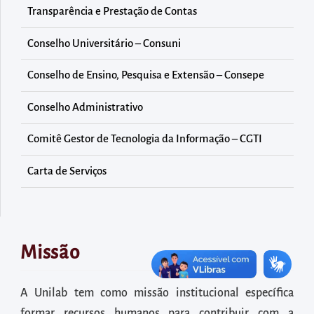
diretamente
Transparência e Prestação de Contas
à
área
Conselho Universitário – Consuni
para
Conselho de Ensino, Pesquisa e Extensão – Consepe
realizar
buscas
Conselho Administrativo
internas
Comitê Gestor de Tecnologia da Informação – CGTI
Acessar
diretamente
Carta de Serviços
as
informações
postas
no
Missão
rodapé
A Unilab tem como missão institucional específica
formar recursos humanos para contribuir com a