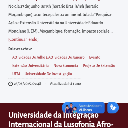
diretamente
No dia 27 de junho, às 13h (horário Brasil)/18h (horário
à
Moçambique), acontece palestra online intitulada “Pesquisa-
área
Ação e Extensão Universitária na Universidade Eduardo
para
Mondlane (UEM), Moçambique: formação, impacto social e...
realizar
[Continuar lendo
]
buscas
internas
Palavras-chave
Acessar
Actividades De Julho E Actividades De Janeiro
Evento
diretamente
Extensão Universitária
Nova Economia
Projeto De Extensão
as
UEM
Universidade De Investigação
informações
25/06/2025, 09:48
Atualizada há 1 ano
postas
no
rodapé
Universidade da Integração
Internacional da Lusofonia Afro-