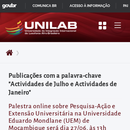
GOVBR
Pular
COMUNICA BR
ACESSO À INFORMAÇÃO
PAR
para
IR
o
PARA
início
O
do
CONTEÚDO
conteúdo
❯
principal
da
página
Publicações com a palavra-chave
Acessar
"Actividades de Julho e Actividades de
diretamente
Janeiro"
o
menu
Palestra online sobre Pesquisa-Ação e
Extensão Universitária na Universidade
principal
Eduardo Mondlane (UEM) de
Acessar
Moçambique será dia 27/06, às 13h