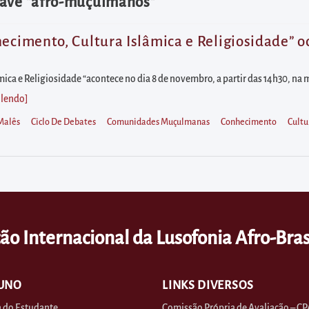
have "afro-muçulmanos"
ecimento, Cultura Islâmica e Religiosidade” oco
mica e Religiosidade “acontece no dia 8 de novembro, a partir das 14h30, n
 lendo
]
Malês
Ciclo De Debates
Comunidades Muçulmanas
Conhecimento
Cultu
ão Internacional da Lusofonia Afro-Bras
UNO
LINKS DIVERSOS
 do Estudante
Comissão Própria de Avaliação – CP