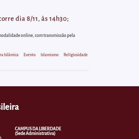
rre dia 8/11, às 14h30;
a modalidade online, com transmissão pela
ra Islâmica
Evento
Islamismo
Religiosidade
ileira
CAMPUS DA LIBERDADE
(Sede Administrativa)
A