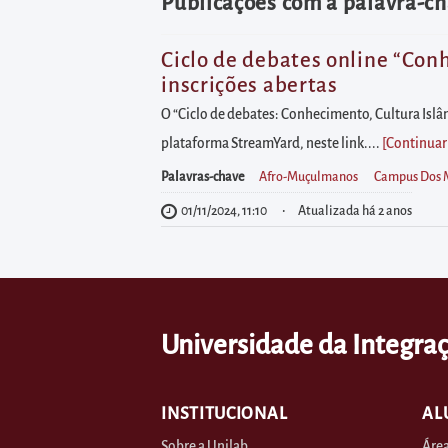
diretamente
Publicações com a palavra-c
à
área
Ciclo de debates online “Conh
inscrições abertas
para
realizar
O “Ciclo de debates: Conhecimento, Cultura Islâ
buscas
plataforma StreamYard, neste link....
[Continuar
internas
Palavras-chave
Afro-Muçulmanos
Campus Dos 
Acessar
01/11/2024, 11:10
Atualizada há 2 anos
diretamente
as
informações
postas
Universidade da Integraç
no
rodapé
INSTITUCIONAL
AL
Sobre a Unilab
Área