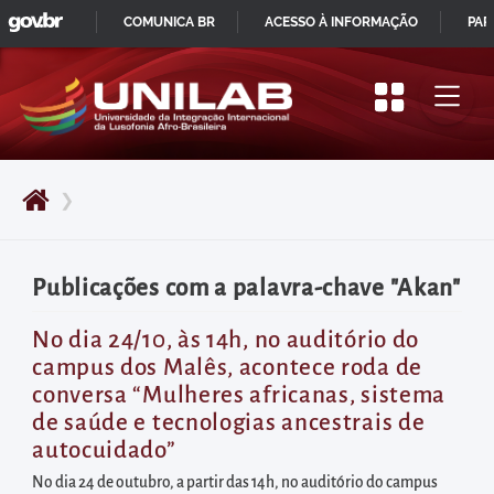
GOVBR
Pular
COMUNICA BR
ACESSO À INFORMAÇÃO
PAR
para
IR
o
PARA
início
O
do
CONTEÚDO
conteúdo
❯
principal
da
página
Publicações com a palavra-chave "Akan"
Acessar
diretamente
No dia 24/10, às 14h, no auditório do
campus dos Malês, acontece roda de
o
conversa “Mulheres africanas, sistema
menu
de saúde e tecnologias ancestrais de
principal
autocuidado”
Acessar
No dia 24 de outubro, a partir das 14h, no auditório do campus