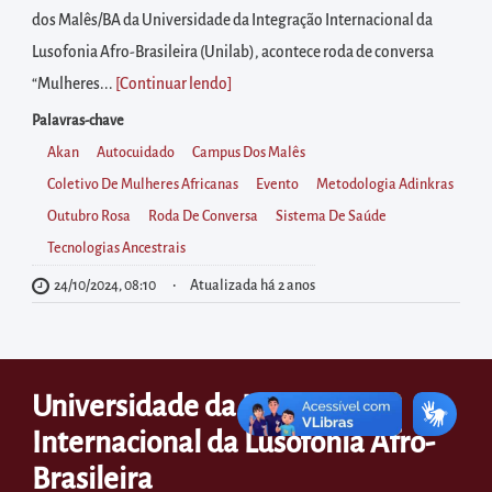
diretamente
dos Malês/BA da Universidade da Integração Internacional da
à
Lusofonia Afro-Brasileira (Unilab), acontece roda de conversa
área
“Mulheres...
[Continuar lendo
]
para
Palavras-chave
realizar
Akan
Autocuidado
Campus Dos Malês
buscas
Coletivo De Mulheres Africanas
Evento
Metodologia Adinkras
internas
Outubro Rosa
Roda De Conversa
Sistema De Saúde
Acessar
Tecnologias Ancestrais
diretamente
as
24/10/2024, 08:10
Atualizada há 2 anos
informações
postas
no
Universidade da Integração
rodapé
Internacional da Lusofonia Afro-
Brasileira