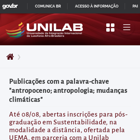
GOVBR
Pular
COMUNICA BR
ACESSO À INFORMAÇÃO
PAR
para
IR
o
PARA
início
O
do
CONTEÚDO
conteúdo
❯
principal
da
página
Publicações com a palavra-chave
Acessar
"antropoceno; antropologia; mudanças
diretamente
climáticas"
o
menu
Até 08/08, abertas inscrições para pós-
graduação em Sustentabilidade, na
principal
modalidade a distância, ofertada pela
Acessar
UEMA, em parceria com a Unilab