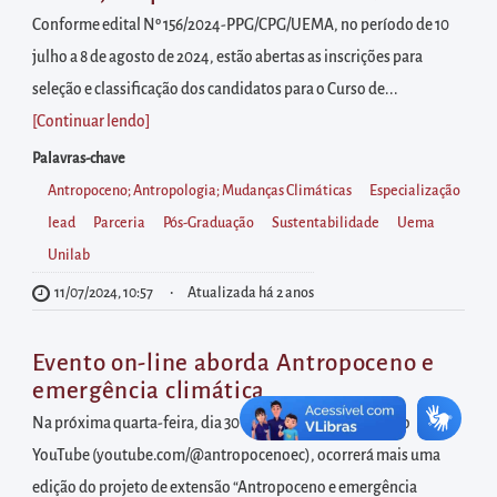
diretamente
Conforme edital Nº 156/2024-PPG/CPG/UEMA, no período de 10
à
julho a 8 de agosto de 2024, estão abertas as inscrições para
área
seleção e classificação dos candidatos para o Curso de...
para
[Continuar lendo
]
realizar
buscas
Palavras-chave
internas
Antropoceno; Antropologia; Mudanças Climáticas
Especialização
Acessar
Iead
Parceria
Pós-Graduação
Sustentabilidade
Uema
diretamente
Unilab
as
11/07/2024, 10:57
Atualizada há 2 anos
informações
postas
Evento on-line aborda Antropoceno e
no
emergência climática
rodapé
Na próxima quarta-feira, dia 30 de novembro, às 15h, pelo
YouTube (youtube.com/@antropocenoec), ocorrerá mais uma
edição do projeto de extensão “Antropoceno e emergência