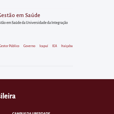
m Gestão em Saúde
Gestão em Saúde da Universidade da Integração
Gestor Público
Governo
Icapuí
IEA
Itaiçaba
ileira