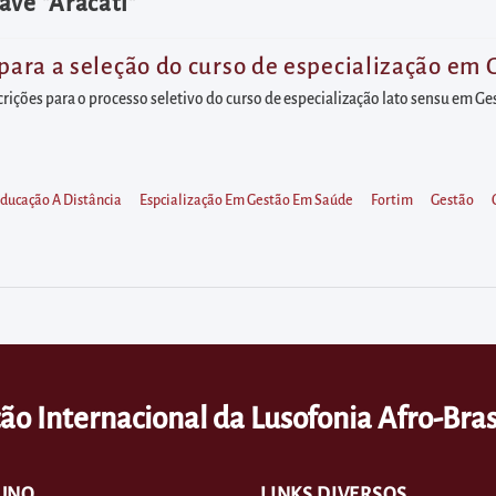
ave "Aracati"
s para a seleção do curso de especialização e
crições para o processo seletivo do curso de especialização lato sensu em 
ducação A Distância
Espcialização Em Gestão Em Saúde
Fortim
Gestão
ão Internacional da Lusofonia Afro-Bras
UNO
LINKS DIVERSOS