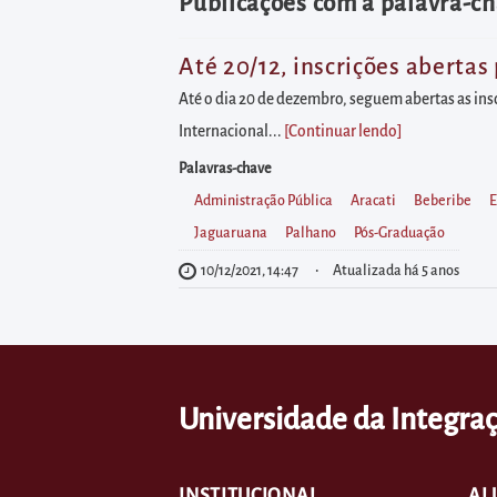
diretamente
Publicações com a palavra-ch
à
área
Até 20/12, inscrições aberta
para
Até o dia 20 de dezembro, seguem abertas as ins
realizar
Internacional...
[Continuar lendo
]
buscas
Palavras-chave
internas
Administração Pública
Aracati
Beberibe
E
Acessar
Jaguaruana
Palhano
Pós-Graduação
diretamente
10/12/2021, 14:47
Atualizada há 5 anos
as
informações
postas
no
Universidade da Integraç
rodapé
INSTITUCIONAL
AL