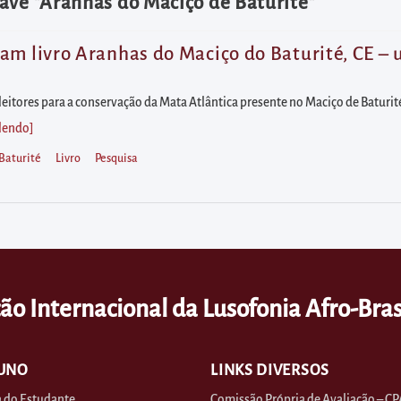
ave "Aranhas do Maciço de Baturité"
am livro Aranhas do Maciço do Baturité, CE – 
os leitores para a conservação da Mata Atlântica presente no Maciço de Batu
 lendo
]
Baturité
Livro
Pesquisa
ão Internacional da Lusofonia Afro-Bras
UNO
LINKS DIVERSOS
 do Estudante
Comissão Própria de Avaliação – CP