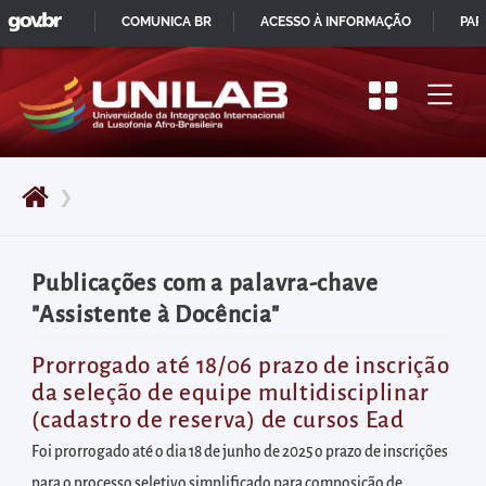
GOVBR
Pular
COMUNICA BR
ACESSO À INFORMAÇÃO
PAR
para
IR
o
PARA
início
O
do
CONTEÚDO
conteúdo
❯
principal
da
página
Publicações com a palavra-chave
Acessar
"Assistente à Docência"
diretamente
o
Prorrogado até 18/06 prazo de inscrição
da seleção de equipe multidisciplinar
menu
(cadastro de reserva) de cursos Ead
principal
Foi prorrogado até o dia 18 de junho de 2025 o prazo de inscrições
Acessar
para o processo seletivo simplificado para composição de