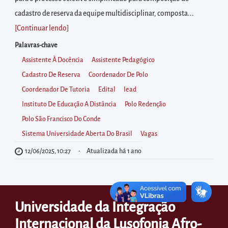
diretamente
cadastro de reserva da equipe multidisciplinar, composta...
à
[Continuar lendo
]
área
para
Palavras-chave
realizar
Assistente À Docência
Assistente Pedagógico
buscas
Cadastro De Reserva
Coordenador De Polo
internas
Coordenador De Tutoria
Edital
Iead
Acessar
Instituto De Educação A Distância
Polo Redenção
diretamente
Polo São Francisco Do Conde
as
Sistema Universidade Aberta Do Brasil
Vagas
informações
12/06/2025, 10:27
Atualizada há 1 ano
postas
no
rodapé
Universidade da Integração
Internacional da Lusofonia Afro-