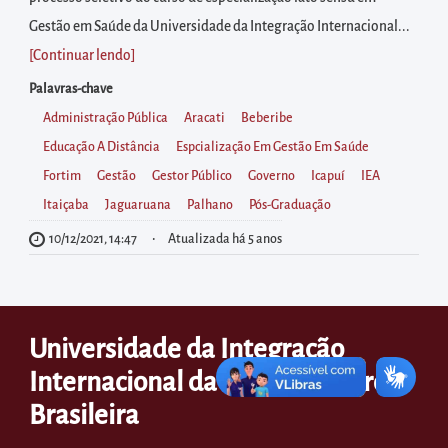
diretamente
Gestão em Saúde da Universidade da Integração Internacional...
à
[Continuar lendo
]
área
para
Palavras-chave
realizar
Administração Pública
Aracati
Beberibe
buscas
Educação A Distância
Espcialização Em Gestão Em Saúde
internas
Fortim
Gestão
Gestor Público
Governo
Icapuí
IEA
Acessar
Itaiçaba
Jaguaruana
Palhano
Pós-Graduação
diretamente
10/12/2021, 14:47
Atualizada há 5 anos
as
informações
postas
Universidade da Integração
no
Internacional da Lusofonia Afro-
rodapé
Brasileira