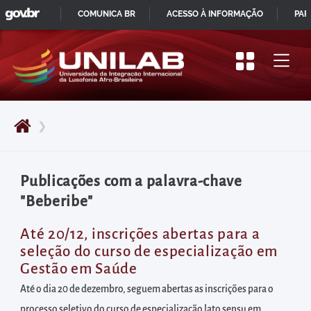
GOVBR
Pular
COMUNICA BR
ACESSO À INFORMAÇÃO
PAR
para
IR
o
PARA
início
O
do
CONTEÚDO
conteúdo
❯
principal
da
página
Publicações com a palavra-chave
Acessar
"Beberibe"
diretamente
o
Até 20/12, inscrições abertas para a
seleção do curso de especialização em
menu
Gestão em Saúde
principal
Até o dia 20 de dezembro, seguem abertas as inscrições para o
Acessar
processo seletivo do curso de especialização lato sensu em