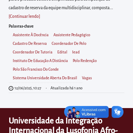
diretamente
cadastro de reserva da equipe multidisciplinar, composta...
à
[Continuar lendo
]
área
para
Palavras-chave
realizar
Assistente À Docência
Assistente Pedagógico
buscas
Cadastro De Reserva
Coordenador De Polo
internas
Coordenador De Tutoria
Edital
Iead
Acessar
Instituto De Educação A Distância
Polo Redenção
diretamente
Polo São Francisco Do Conde
as
Sistema Universidade Aberta Do Brasil
Vagas
informações
12/06/2025, 10:27
Atualizada há 1 ano
postas
no
rodapé
Universidade da Integração
Internacional da Lusofonia Afro-