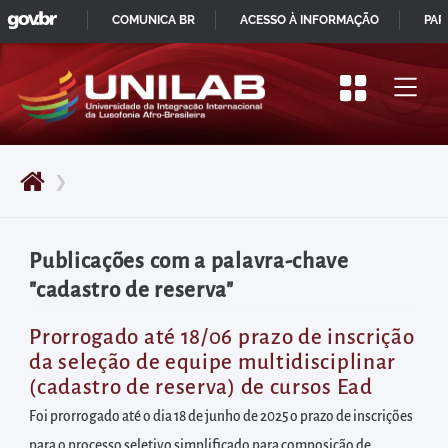
GOVBR
Pular
COMUNICA BR
ACESSO À INFORMAÇÃO
PAR
para
IR
o
PARA
início
O
do
CONTEÚDO
conteúdo
❯
principal
da
página
Publicações com a palavra-chave
Acessar
"cadastro de reserva"
diretamente
o
Prorrogado até 18/06 prazo de inscrição
da seleção de equipe multidisciplinar
menu
(cadastro de reserva) de cursos Ead
principal
Foi prorrogado até o dia 18 de junho de 2025 o prazo de inscrições
Acessar
para o processo seletivo simplificado para composição de