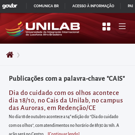
GOVBR
Pular
COMUNICA BR
ACESSO À INFORMAÇÃO
PAR
para
IR
o
PARA
início
O
do
CONTEÚDO
conteúdo
❯
principal
da
página
Publicações com a palavra-chave "CAIS"
Acessar
diretamente
Dia do cuidado com os olhos acontece
dia 18/10, no Cais da Unilab, no campus
o
das Auroras, em Redenção/CE
menu
No dia 18 de outubro acontece a 14° edição do “Dia do cuidado
principal
com os olhos”, com atendimentos no horário de 8h30 às 16h. A
Acessar
ação será no Centro...
[Continuar lendo
]