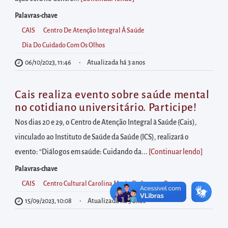
diretamente
à
Palavras-chave
área
CAIS
Centro De Atenção Integral À Saúde
para
Dia Do Cuidado Com Os Olhos
realizar
06/10/2023, 11:46
Atualizada há 3 anos
buscas
internas
Cais realiza evento sobre saúde mental
Acessar
no cotidiano universitário. Participe!
diretamente
Nos dias 20 e 29, o Centro de Atenção Integral à Saúde (Cais),
as
vinculado ao Instituto de Saúde da Saúde (ICS), realizará o
informações
evento: “Diálogos em saúde: Cuidando da...
[Continuar lendo
]
postas
Palavras-chave
no
CAIS
Centro Cultural Carolina Maria De Jesus
Proex
rodapé
15/09/2023, 10:08
Atualizada há 3 anos