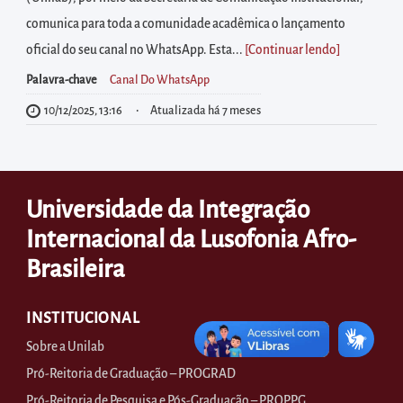
diretamente
comunica para toda a comunidade acadêmica o lançamento
à
oficial do seu canal no WhatsApp. Esta...
[Continuar lendo
]
área
para
Palavra-chave
Canal Do WhatsApp
realizar
10/12/2025, 13:16
Atualizada há 7 meses
buscas
internas
Acessar
Universidade da Integração
diretamente
Internacional da Lusofonia Afro-
as
informações
Brasileira
postas
no
INSTITUCIONAL
rodapé
Sobre a Unilab
Pró-Reitoria de Graduação – PROGRAD
Pró-Reitoria de Pesquisa e Pós-Graduação – PROPPG