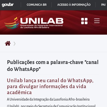
GOVBR
Pular
COMUNICA BR
ACESSO À INFORMAÇÃO
PAR
para
IR
o
PARA
início
O
do
CONTEÚDO
conteúdo
❯
principal
da
página
Publicações com a palavra-chave "canal
Acessar
do WhatsApp"
diretamente
o
Unilab lança seu canal do WhatsApp,
para divulgar informações da vida
menu
acadêmica
principal
A Universidade da Integração da Lusofonia Afro-brasileira
Acessar
( Unilab), por meio da Secretaria de Comunicação Institucional,