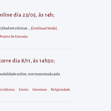
line dia 23/05, às 14h;
e jihad em crônicas...
[Continuar lendo
]
Projeto De Extensão
rre dia 8/11, às 14h30;
a modalidade online, com transmissão pela
ra Islâmica
Evento
Islamismo
Religiosidade