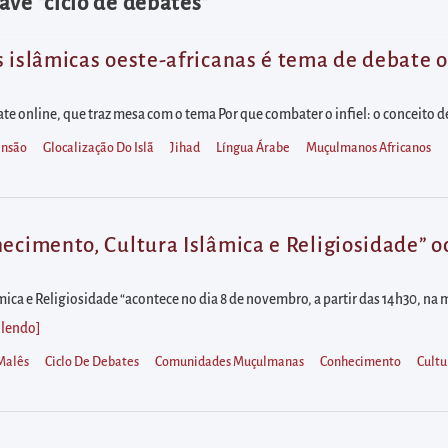
ave "ciclo de debates"
 islâmicas oeste-africanas é tema de debate on
ate online, que traz mesa com o tema Por que combater o infiel: o conceito d
ensão
Glocalização Do Islã
Jihad
Língua Árabe
Muçulmanos Africanos
ecimento, Cultura Islâmica e Religiosidade” oco
mica e Religiosidade “acontece no dia 8 de novembro, a partir das 14h30, n
 lendo
]
Malês
Ciclo De Debates
Comunidades Muçulmanas
Conhecimento
Cultu