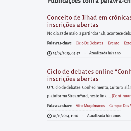
diretamente
Publicações com a palavra-ch
à
área
Conceito de Jihad em crônicas
inscrições abertas
para
realizar
No dia 23 de maio, a partir das 14h, acontece deb
buscas
Palavras-chave
Ciclo De Debates
Evento
Ext
internas
19/05/2025, 09:47
Atualizada há 1 ano
Acessar
diretamente
Ciclo de debates online “Conh
as
inscrições abertas
informações
O “Ciclo de debates: Conhecimento, Cultura Islâ
postas
plataforma StreamYard, neste link....
[Continuar
no
Palavras-chave
Afro-Muçulmanos
Campus Dos 
rodapé
01/11/2024, 11:10
Atualizada há 2 anos