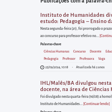
diretamente
Publicações com a palavra-c
à
área
Instituto de Humanidades div
estudo: Pedagogia – Ensino da
para
realizar
Nesta segunda-feira (21), foi prorrogado o praz
buscas
ao concurso para professor efetivo no...
[Contin
internas
Palavras-chave
Acessar
Ciências Humanas
Concurso
Docente
Edu
diretamente
Pedagogia
Professor
Professora
Vaga
as
23/09/2024, 10:18
Atualizada há 2 anos
informações
postas
IHL/Malês/BA divulgou nesta 
no
docente, na área de Ciências
rodapé
Foi divulgado nesta quarta-feira (16/08) a homol
Instituto de Humanidades...
[Continuar lendo
]