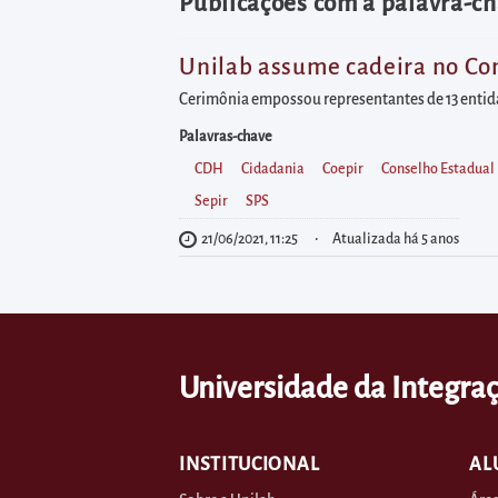
diretamente
Publicações com a palavra-ch
à
área
Unilab assume cadeira no Co
para
Cerimônia empossou representantes de 13 entidad
realizar
Palavras-chave
buscas
CDH
Cidadania
Coepir
Conselho Estadual
internas
Sepir
SPS
Acessar
21/06/2021, 11:25
Atualizada há 5 anos
diretamente
as
informações
postas
Universidade da Integraç
no
rodapé
INSTITUCIONAL
AL