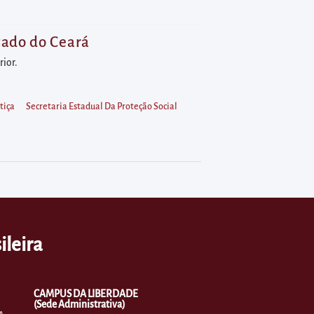
tado do Ceará
rior.
tiça
Secretaria Estadual Da Proteção Social
ileira
CAMPUS DA LIBERDADE
(Sede Administrativa)