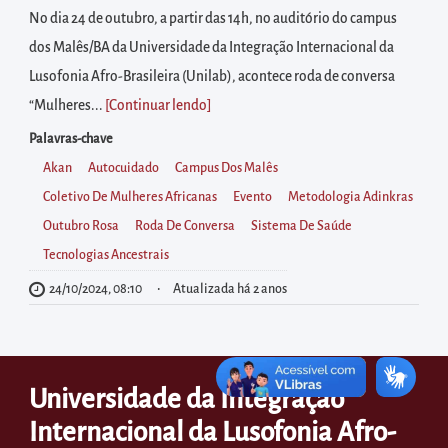
diretamente
No dia 24 de outubro, a partir das 14h, no auditório do campus
à
dos Malês/BA da Universidade da Integração Internacional da
área
Lusofonia Afro-Brasileira (Unilab), acontece roda de conversa
para
“Mulheres...
[Continuar lendo
]
realizar
Palavras-chave
buscas
Akan
Autocuidado
Campus Dos Malês
internas
Coletivo De Mulheres Africanas
Evento
Metodologia Adinkras
Acessar
Outubro Rosa
Roda De Conversa
Sistema De Saúde
diretamente
Tecnologias Ancestrais
as
informações
24/10/2024, 08:10
Atualizada há 2 anos
postas
no
rodapé
Universidade da Integração
Internacional da Lusofonia Afro-