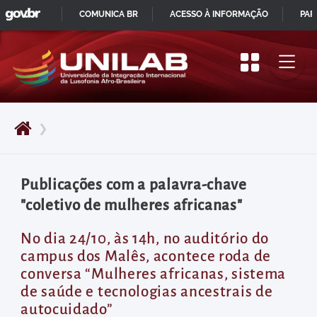
GOVBR
Pular
COMUNICA BR
ACESSO À INFORMAÇÃO
PAR
para
IR
o
PARA
início
O
do
CONTEÚDO
conteúdo
❯
principal
da
página
Publicações com a palavra-chave
Acessar
"coletivo de mulheres africanas"
diretamente
o
No dia 24/10, às 14h, no auditório do
campus dos Malês, acontece roda de
menu
conversa “Mulheres africanas, sistema
principal
de saúde e tecnologias ancestrais de
Acessar
autocuidado”