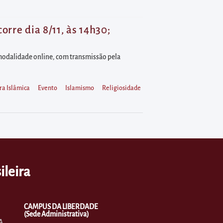
rre dia 8/11, às 14h30;
a modalidade online, com transmissão pela
ra Islâmica
Evento
Islamismo
Religiosidade
ileira
CAMPUS DA LIBERDADE
(Sede Administrativa)
A