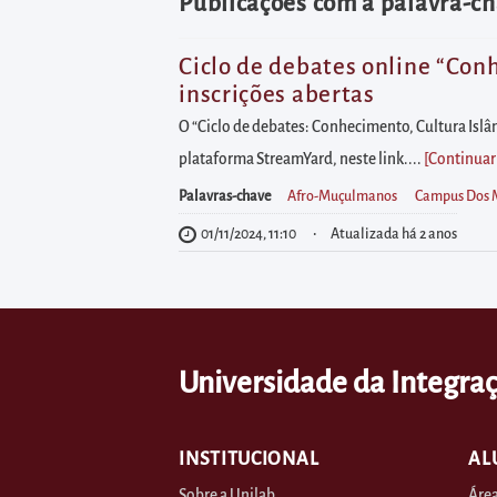
diretamente
Publicações com a palavra-
à
área
Ciclo de debates online “Conh
inscrições abertas
para
realizar
O “Ciclo de debates: Conhecimento, Cultura Islâ
buscas
plataforma StreamYard, neste link....
[Continuar
internas
Palavras-chave
Afro-Muçulmanos
Campus Dos 
Acessar
01/11/2024, 11:10
Atualizada há 2 anos
diretamente
as
informações
postas
Universidade da Integraç
no
rodapé
INSTITUCIONAL
AL
Sobre a Unilab
Área