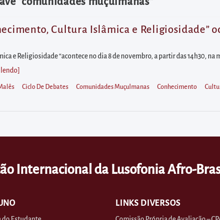
chave "comunidades muçulmanas"
ecimento, Cultura Islâmica e Religiosidade” oco
mica e Religiosidade “acontece no dia 8 de novembro, a partir das 14h30, n
 lendo
]
Malês
Ciclo De Debates
Comunidades Muçulmanas
Conhecimento
Cultu
ão Internacional da Lusofonia Afro-Bras
UNO
LINKS DIVERSOS
 do Estudante
Comissão Própria de Avaliação – CP