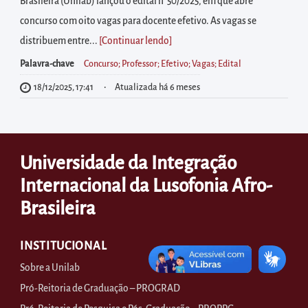
diretamente
Brasileira (Unilab) lançou o edital n° 50/2025, em que abre
à
concurso com oito vagas para docente efetivo. As vagas se
área
distribuem entre...
[Continuar lendo
]
para
Palavra-chave
Concurso; Professor; Efetivo; Vagas; Edital
realizar
18/12/2025, 17:41
Atualizada há 6 meses
buscas
internas
Acessar
Universidade da Integração
diretamente
as
Internacional da Lusofonia Afro-
informações
Brasileira
postas
no
INSTITUCIONAL
rodapé
Sobre a Unilab
Pró-Reitoria de Graduação – PROGRAD