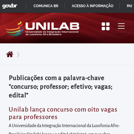
GOVBR
Pular
COMUNICA BR
ACESSO À INFORMAÇÃO
PAR
para
IR
o
PARA
início
O
do
CONTEÚDO
conteúdo
❯
principal
da
página
Publicações com a palavra-chave
Acessar
"concurso; professor; efetivo; vagas;
diretamente
edital"
o
menu
Unilab lança concurso com oito vagas
para professores
principal
Acessar
A Universidade da Integração Internacional da Lusofonia Afro-