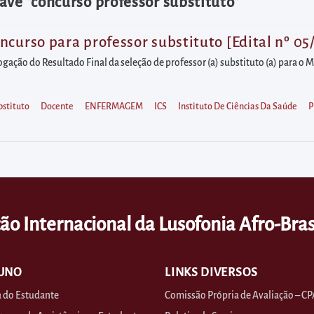
ave "concurso professor substituto"
curso para professor substituto [Edital nº 05
gação do Resultado Final da seleção de professor (a) substituto (a) para o M
bstituto
Docente
ENFERMAGEM
ICS
Instituto De Ciências Da Saúde
P
ão Internacional da Lusofonia Afro-Bras
UNO
LINKS DIVERSOS
 do Estudante
Comissão Própria de Avaliação – CP