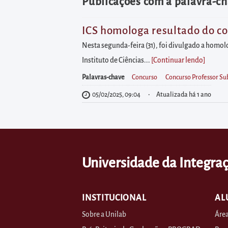
diretamente
Publicações com a palavra-ch
à
área
ICS homologa resultado do con
para
Nesta segunda-feira (31), foi divulgado a homolo
realizar
Instituto de Ciências...
[Continuar lendo
]
buscas
Palavras-chave
Concurso
Concurso Professor Su
internas
05/02/2025, 09:04
Atualizada há 1 ano
Acessar
diretamente
as
informações
Universidade da Integraç
postas
no
rodapé
INSTITUCIONAL
AL
Sobre a Unilab
Área