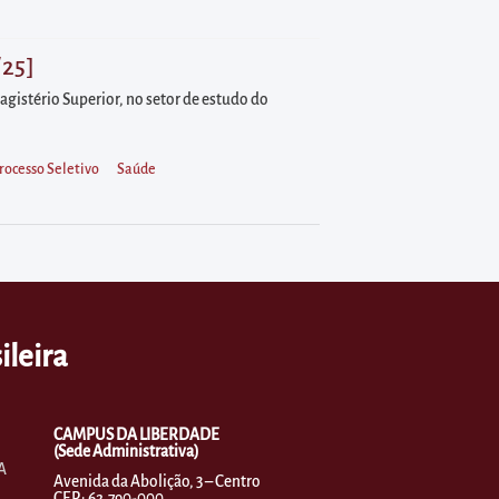
/25]
agistério Superior, no setor de estudo do
rocesso Seletivo
Saúde
ileira
CAMPUS DA LIBERDADE
(Sede Administrativa)
A
Avenida da Abolição, 3 – Centro
CEP.: 62.790-000