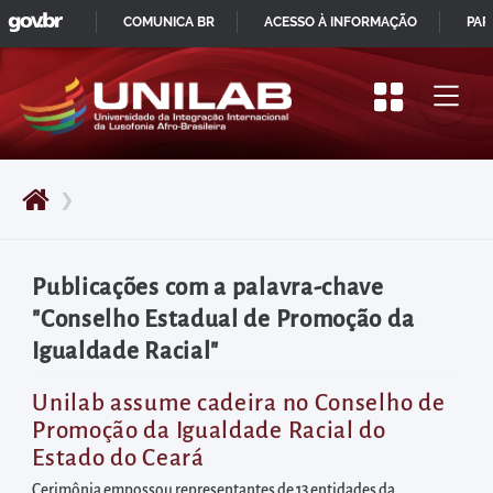
GOVBR
Pular
COMUNICA BR
ACESSO À INFORMAÇÃO
PAR
para
IR
o
PARA
início
O
do
CONTEÚDO
conteúdo
❯
principal
da
página
Publicações com a palavra-chave
Acessar
"Conselho Estadual de Promoção da
diretamente
Igualdade Racial"
o
menu
Unilab assume cadeira no Conselho de
Promoção da Igualdade Racial do
principal
Estado do Ceará
Acessar
Cerimônia empossou representantes de 13 entidades da