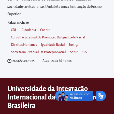
diretamente
sociedade civil cearense. Unilab é a única Instituição de Ensino
à
Superior.
área
para
Palavras-chave
realizar
CDH
Cidadania
Coepir
buscas
Conselho Estadual De Promoção Da Igualdade Racial
internas
Direitos Humanos
Igualdade Racial
Justiça
Acessar
Secretaria Estadual Da Proteção Social
Sepir
SPS
diretamente
21/06/2021, 11:25
Atualizada há 5 anos
as
informações
postas
Universidade da Integração
no
Internacional da Lusofonia Afro-
rodapé
Brasileira