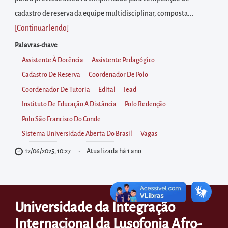
diretamente
cadastro de reserva da equipe multidisciplinar, composta...
à
[Continuar lendo
]
área
para
Palavras-chave
realizar
Assistente À Docência
Assistente Pedagógico
buscas
Cadastro De Reserva
Coordenador De Polo
internas
Coordenador De Tutoria
Edital
Iead
Acessar
Instituto De Educação A Distância
Polo Redenção
diretamente
Polo São Francisco Do Conde
as
Sistema Universidade Aberta Do Brasil
Vagas
informações
12/06/2025, 10:27
Atualizada há 1 ano
postas
no
rodapé
Universidade da Integração
Internacional da Lusofonia Afro-