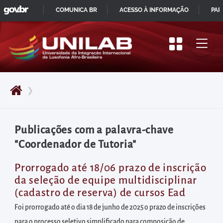
GOVBR
Pular
COMUNICA BR
ACESSO À INFORMAÇÃO
PAR
para
IR
o
PARA
início
O
do
CONTEÚDO
conteúdo
❯
principal
da
página
Publicações com a palavra-chave
Acessar
"Coordenador de Tutoria"
diretamente
o
Prorrogado até 18/06 prazo de inscrição
da seleção de equipe multidisciplinar
menu
(cadastro de reserva) de cursos Ead
principal
Foi prorrogado até o dia 18 de junho de 2025 o prazo de inscrições
Acessar
para o processo seletivo simplificado para composição de