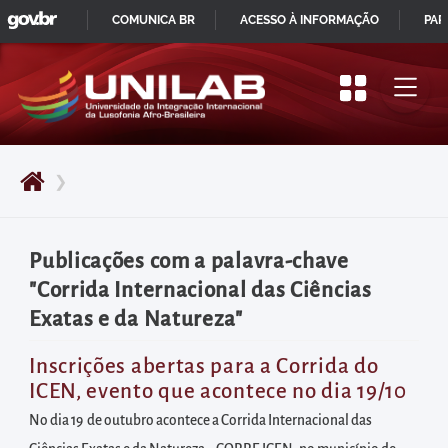
GOVBR
Pular
COMUNICA BR
ACESSO À INFORMAÇÃO
PAR
para
IR
o
PARA
início
O
do
CONTEÚDO
conteúdo
❯
principal
da
página
Publicações com a palavra-chave
Acessar
"Corrida Internacional das Ciências
diretamente
Exatas e da Natureza"
o
menu
Inscrições abertas para a Corrida do
ICEN, evento que acontece no dia 19/10
principal
Acessar
No dia 19 de outubro acontece a Corrida Internacional das