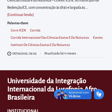
diretamente
Ciências Exatas e da Natureza – CORRE ICEN, no município de
à
Redenção/CE, com concentração às 5h30 e largada às...
área
[Continuar lendo
]
para
Palavras-chave
realizar
Corre ICEN
Corrida
buscas
Corrida Internacional Das Ciências Exatas E Da Natureza
Evento
internas
Instituto De Ciências Exatas E Da Natureza
Acessar
08/09/2025, 09:04
Atualizada há 11 meses
diretamente
as
informações
Universidade da Integração
postas
no
Internacional da Lusofonia Afro-
rodapé
Brasileira
INSTITUCIONAL