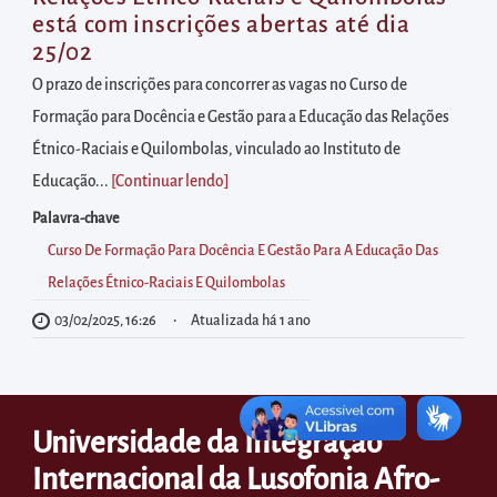
diretamente
está com inscrições abertas até dia
à
25/02
área
O prazo de inscrições para concorrer as vagas no Curso de
para
Formação para Docência e Gestão para a Educação das Relações
realizar
Étnico-Raciais e Quilombolas, vinculado ao Instituto de
buscas
Educação...
[Continuar lendo
]
internas
Palavra-chave
Acessar
Curso De Formação Para Docência E Gestão Para A Educação Das
diretamente
Relações Étnico-Raciais E Quilombolas
as
informações
03/02/2025, 16:26
Atualizada há 1 ano
postas
no
rodapé
Universidade da Integração
Internacional da Lusofonia Afro-