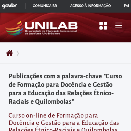
GOVBR
Pular
COMUNICA BR
ACESSO À INFORMAÇÃO
PAR
para
IR
o
PARA
início
O
do
CONTEÚDO
conteúdo
❯
principal
da
página
Publicações com a palavra-chave "Curso
Acessar
de Formação para Docência e Gestão
diretamente
para a Educação das Relações Étnico-
o
Raciais e Quilombolas"
menu
principal
Curso on-line de Formação para
Docência e Gestão para a Educação das
Acessar
Relações Étnico-Raciais e Quilombolas