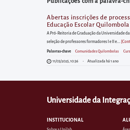
diretamente
Publicações com a palavra-ch
à
área
Abertas inscrições de process
Educação Escolar Quilombola
para
realizar
A Pró-Reitoria de Graduação da Universidade da I
buscas
seleção de professores formadores I e II e...
[Con
internas
Palavras-chave
Comunidades Quilombolas
Cur
Acessar
11/03/2025, 10:36
Atualizada há 1 ano
diretamente
as
informações
postas
Universidade da Integraç
no
rodapé
INSTITUCIONAL
AL
Sobre a Unilab
Área