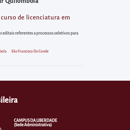
ar Quilombola"
 curso de licenciatura em
 editais referentes a processos seletivos para
bola
São Francisco Do Conde
ileira
CAMPUS DA LIBERDADE
(Sede Administrativa)
A