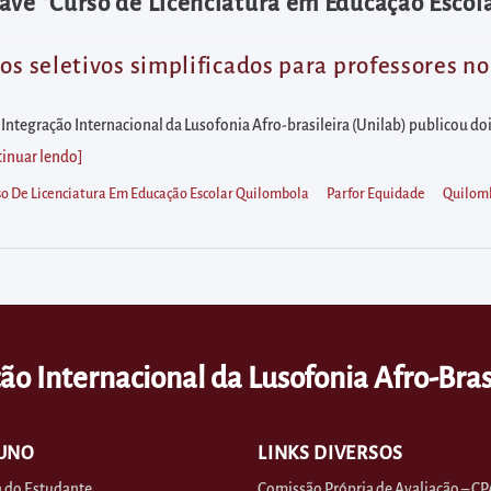
ave "Curso de Licenciatura em Educação Escol
os seletivos simplificados para professores no
ntegração Internacional da Lusofonia Afro-brasileira (Unilab) publicou dois
tinuar lendo
]
so De Licenciatura Em Educação Escolar Quilombola
Parfor Equidade
Quilom
ão Internacional da Lusofonia Afro-Bras
UNO
LINKS DIVERSOS
 do Estudante
Comissão Própria de Avaliação – CP