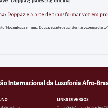
ve "Doppaz; palestra; oficina"
: Doppaz e a arte de transformar voz em pro
vento “Moçambique em rima: Doppaz e a arte de transformar voz em protesto”
ão Internacional da Lusofonia Afro-Bras
UNO
LINKS DIVERSOS
 do Estudante
Comissão Própria de Avaliação – CP