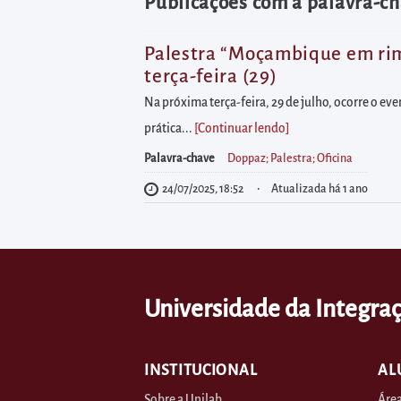
diretamente
Publicações com a palavra-cha
à
área
Palestra “Moçambique em rima
terça-feira (29)
para
realizar
Na próxima terça-feira, 29 de julho, ocorre o e
buscas
prática...
[Continuar lendo
]
internas
Palavra-chave
Doppaz; Palestra; Oficina
Acessar
24/07/2025, 18:52
Atualizada há 1 ano
diretamente
as
informações
postas
Universidade da Integraç
no
rodapé
INSTITUCIONAL
AL
Sobre a Unilab
Área