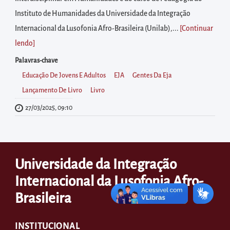
diretamente
Instituto de Humanidades da Universidade da Integração
à
Internacional da Lusofonia Afro-Brasileira (Unilab),...
[Continuar
área
lendo
]
para
realizar
Palavras-chave
buscas
Educação De Jovens E Adultos
EJA
Gentes Da Eja
internas
Lançamento De Livro
Livro
Acessar
27/03/2025, 09:10
diretamente
as
informações
Universidade da Integração
postas
Internacional da Lusofonia Afro-
no
rodapé
Brasileira
INSTITUCIONAL