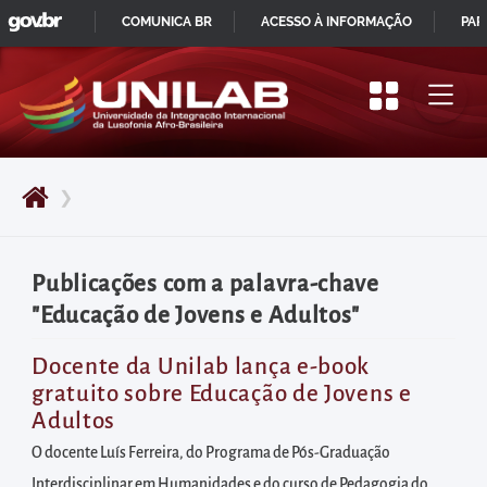
GOVBR
Pular
COMUNICA BR
ACESSO À INFORMAÇÃO
PAR
para
IR
o
PARA
início
O
do
CONTEÚDO
conteúdo
❯
principal
da
página
Publicações com a palavra-chave
Acessar
"Educação de Jovens e Adultos"
diretamente
o
Docente da Unilab lança e-book
gratuito sobre Educação de Jovens e
menu
Adultos
principal
O docente Luís Ferreira, do Programa de Pós-Graduação
Acessar
Interdisciplinar em Humanidades e do curso de Pedagogia do