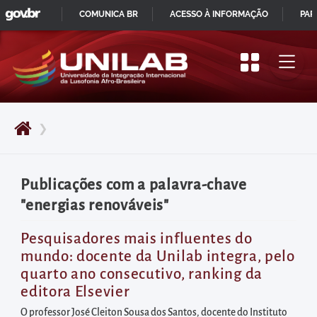
GOVBR
Pular
COMUNICA BR
ACESSO À INFORMAÇÃO
PAR
para
IR
o
PARA
início
O
do
CONTEÚDO
conteúdo
❯
principal
da
página
Publicações com a palavra-chave
Acessar
"energias renováveis"
diretamente
o
Pesquisadores mais influentes do
mundo: docente da Unilab integra, pelo
menu
quarto ano consecutivo, ranking da
principal
editora Elsevier
Acessar
O professor José Cleiton Sousa dos Santos, docente do Instituto