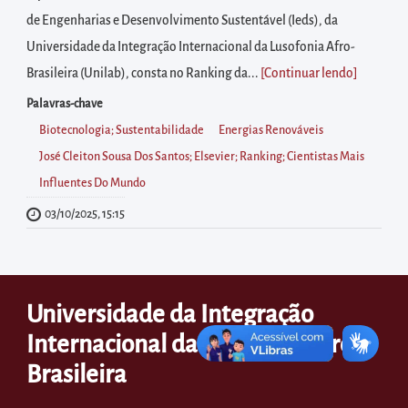
diretamente
de Engenharias e Desenvolvimento Sustentável (Ieds), da
à
Universidade da Integração Internacional da Lusofonia Afro-
área
Brasileira (Unilab), consta no Ranking da...
[Continuar lendo
]
para
realizar
Palavras-chave
buscas
Biotecnologia; Sustentabilidade
Energias Renováveis
internas
José Cleiton Sousa Dos Santos; Elsevier; Ranking; Cientistas Mais
Acessar
Influentes Do Mundo
diretamente
03/10/2025, 15:15
as
informações
postas
Universidade da Integração
no
Internacional da Lusofonia Afro-
rodapé
Brasileira