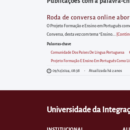
diretamente
Publicações com a palavra-ch
à
área
Roda de conversa online abor
para
O Projeto Formação e Ensino em Português como L
realizar
Conversa, desta vez com tema “Ensino...
[Contin
buscas
Palavras-chave
internas
Comunidade Dos Países De Língua Portuguesa
Acessar
Projeto Formação E Ensino Em Português Como Lí
diretamente
09/12/2024, 08:38
Atualizada há 2 anos
as
informações
postas
no
Universidade da Integraç
rodapé
INSTITUCIONAL
AL