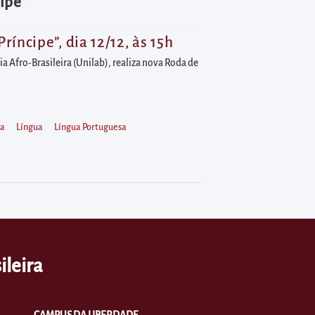
ipe"
ncipe”, dia 12/12, às 15h
 Afro-Brasileira (Unilab), realiza nova Roda de
ma
Língua
Língua Portuguesa
ileira