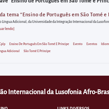
ave "Ensino de Português em São Tomé e Prínc
da tema “Ensino de Português em São Tomé e Prí
íngua Adicional, da Universidade da Integração Internacional da Lusofonia
uar lendo
]
Cplp
Ensino De Português Em São Tomé E Príncipe
Evento
Eventos
Idio
ngua Adicional
São Tomé E Príncipe
ão Internacional da Lusofonia Afro-Bras
UNO
LINKS DIVERSOS