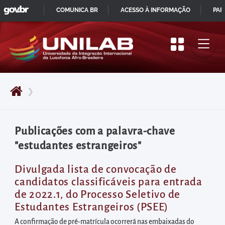
GOVBR
Pular
COMUNICA BR
ACESSO À INFORMAÇÃO
PAR
para
IR
o
PARA
início
O
do
CONTEÚDO
conteúdo
❯
principal
da
página
Publicações com a palavra-chave
Acessar
"estudantes estrangeiros"
diretamente
o
Divulgada lista de convocação de
candidatos classificáveis para entrada
menu
de 2022.1, do Processo Seletivo de
principal
Estudantes Estrangeiros (PSEE)
Acessar
A confirmação de pré-matrícula ocorrerá nas embaixadas do