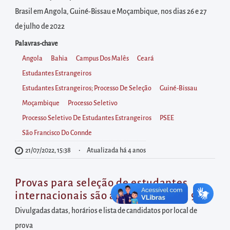
diretamente
Brasil em Angola, Guiné-Bissau e Moçambique, nos dias 26 e 27
à
de julho de 2022
área
para
Palavras-chave
realizar
Angola
Bahia
Campus Dos Malês
Ceará
buscas
Estudantes Estrangeiros
internas
Estudantes Estrangeiros; Processo De Seleção
Guiné-Bissau
Acessar
Moçambique
Processo Seletivo
diretamente
Processo Seletivo De Estudantes Estrangeiros
PSEE
as
São Francisco Do Connde
informações
21/07/2022, 15:38
Atualizada há 4 anos
postas
no
Provas para seleção de estudantes
rodapé
internacionais são aplicadas de 3 a 9/12
Divulgadas datas, horários e lista de candidatos por local de
prova