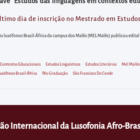
ave "Estudos das linguagens em contextos edu
 último dia de inscrição no Mestrado em Estud
 lusófonos Brasil-África do campus dos Malês (MEL Malês) publicou edital n
Contextos Educacionais
Estudos Linguísticos
Estudos Literários
Mel Malês
sófonos Brasil-África
Pós-Graduação
São Francisco Do Conde
ão Internacional da Lusofonia Afro-Bras