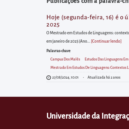
diretamente
Publicações com a palavra-ch
à
área
Hoje (segunda-feira, 16) é o
2025
para
realizar
O Mestrado em Estudos de Linguagens: contextos
buscas
em janeiro de 2025 (Ano...
[Continuar lendo
]
internas
Palavras-chave
Acessar
Campus Dos Malês
Estudos Das Linguagens Em 
diretamente
Mestrado Em Estudos De Linguagens: Contextos Lu
as
27/08/2024, 10:01
Atualizada há 2 anos
informações
postas
no
rodapé
Universidade da Integraç