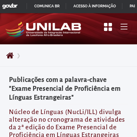
GOVBR
Pular
COMUNICA BR
ACESSO À INFORMAÇÃO
PAR
para
IR
o
PARA
início
O
do
CONTEÚDO
conteúdo
❯
principal
da
página
Publicações com a palavra-chave
Acessar
"Exame Presencial de Proficiência em
diretamente
Línguas Estrangeiras"
o
menu
Núcleo de Línguas (NucLi/ILL) divulga
alteração no cronograma de atividades
principal
da 2ª edição do Exame Presencial de
Acessar
Proficiência em Línguas Estrangeiras