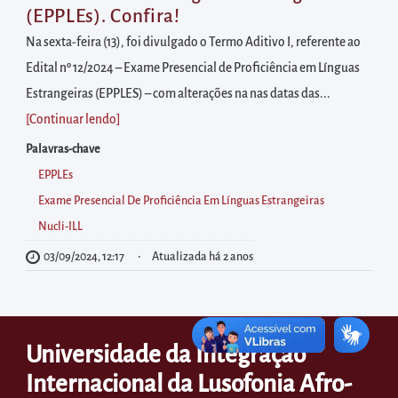
diretamente
(EPPLEs). Confira!
à
Na sexta-feira (13), foi divulgado o Termo Aditivo I, referente ao
área
Edital nº 12/2024 – Exame Presencial de Proficiência em Línguas
para
Estrangeiras (EPPLES) – com alterações na nas datas das...
realizar
[Continuar lendo
]
buscas
Palavras-chave
internas
EPPLEs
Acessar
Exame Presencial De Proficiência Em Línguas Estrangeiras
diretamente
Nucli-ILL
as
informações
03/09/2024, 12:17
Atualizada há 2 anos
postas
no
rodapé
Universidade da Integração
Internacional da Lusofonia Afro-