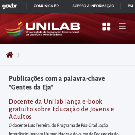
GOVBR
Pular
COMUNICA BR
ACESSO À INFORMAÇÃO
PAR
para
IR
o
PARA
início
O
do
CONTEÚDO
conteúdo
❯
principal
da
página
Publicações com a palavra-chave
Acessar
"Gentes da Eja"
diretamente
o
Docente da Unilab lança e-book
gratuito sobre Educação de Jovens e
menu
Adultos
principal
O docente Luís Ferreira, do Programa de Pós-Graduação
Acessar
Interdisciplinar em Humanidades e do curso de Pedagogia do