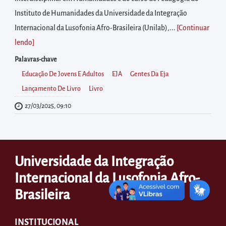
diretamente
Instituto de Humanidades da Universidade da Integração
à
Internacional da Lusofonia Afro-Brasileira (Unilab),...
[Continuar
área
lendo
]
para
realizar
Palavras-chave
buscas
Educação De Jovens E Adultos
EJA
Gentes Da Eja
internas
Lançamento De Livro
Livro
Acessar
27/03/2025, 09:10
diretamente
as
informações
Universidade da Integração
postas
Internacional da Lusofonia Afro-
no
rodapé
Brasileira
INSTITUCIONAL