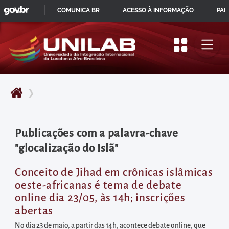
GOVBR
Pular
COMUNICA BR
ACESSO À INFORMAÇÃO
PAR
para
IR
o
PARA
início
O
do
CONTEÚDO
conteúdo
❯
principal
da
página
Publicações com a palavra-chave
Acessar
"glocalização do Islã"
diretamente
o
Conceito de Jihad em crônicas islâmicas
oeste-africanas é tema de debate
menu
online dia 23/05, às 14h; inscrições
principal
abertas
Acessar
No dia 23 de maio, a partir das 14h, acontece debate online, que