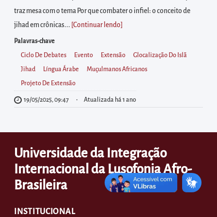
diretamente
traz mesa com o tema Por que combater o infiel: o conceito de
à
jihad em crônicas...
[Continuar lendo
]
área
para
Palavras-chave
realizar
Ciclo De Debates
Evento
Extensão
Glocalização Do Islã
buscas
Jihad
Língua Árabe
Muçulmanos Africanos
internas
Projeto De Extensão
Acessar
19/05/2025, 09:47
Atualizada há 1 ano
diretamente
as
informações
Universidade da Integração
postas
Internacional da Lusofonia Afro-
no
Brasileira
rodapé
INSTITUCIONAL