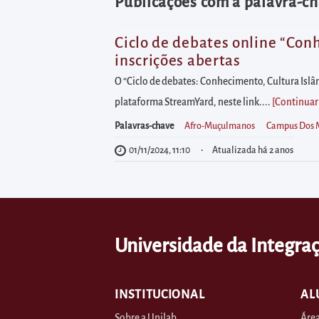
diretamente
Publicações com a palavra-ch
à
área
Ciclo de debates online “Conh
inscrições abertas
para
realizar
O “Ciclo de debates: Conhecimento, Cultura Islâ
buscas
plataforma StreamYard, neste link....
[Continuar
internas
Palavras-chave
Afro-Muçulmanos
Campus Dos 
Acessar
01/11/2024, 11:10
Atualizada há 2 anos
diretamente
as
informações
postas
Universidade da Integraç
no
rodapé
INSTITUCIONAL
AL
Sobre a Unilab
Área