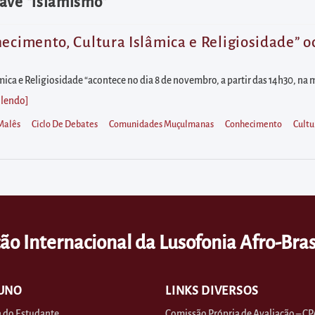
ave "islamismo"
ecimento, Cultura Islâmica e Religiosidade” oco
mica e Religiosidade “acontece no dia 8 de novembro, a partir das 14h30, n
 lendo
]
Malês
Ciclo De Debates
Comunidades Muçulmanas
Conhecimento
Cultu
ão Internacional da Lusofonia Afro-Bras
UNO
LINKS DIVERSOS
 do Estudante
Comissão Própria de Avaliação – CP