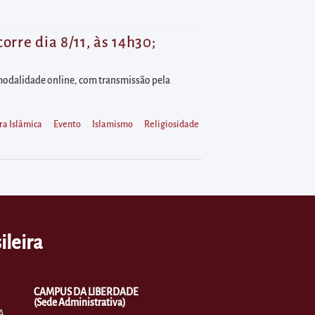
rre dia 8/11, às 14h30;
a modalidade online, com transmissão pela
ra Islâmica
Evento
Islamismo
Religiosidade
ileira
CAMPUS DA LIBERDADE
(Sede Administrativa)
A