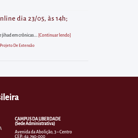
line dia 23/05, às 14h;
e jihad em crônicas...
[Continuar lendo
]
Projeto De Extensão
ileira
CAMPUS DA LIBERDADE
(Sede Administrativa)
A
Avenida da Abolição, 3 – Centro
CEP.: 62.790-000