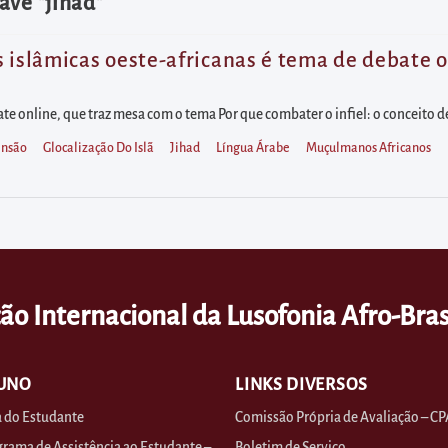
ave "jihad"
 islâmicas oeste-africanas é tema de debate on
ate online, que traz mesa com o tema Por que combater o infiel: o conceito d
ensão
Glocalização Do Islã
Jihad
Língua Árabe
Muçulmanos Africanos
ão Internacional da Lusofonia Afro-Bras
UNO
LINKS DIVERSOS
 do Estudante
Comissão Própria de Avaliação – CP
rama de Assistência ao Estudante –
Boletim de Serviço