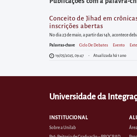
diretamente
Publicações com a palavra-ch
à
área
Conceito de Jihad em crônicas
inscrições abertas
para
realizar
No dia 23 de maio, a partir das 14h, acontece deb
buscas
Palavras-chave
Ciclo De Debates
Evento
Ext
internas
19/05/2025, 09:47
Atualizada há 1 ano
Acessar
diretamente
as
informações
Universidade da Integraç
postas
no
rodapé
INSTITUCIONAL
AL
Sobre a Unilab
Área
Pró-Reitoria de Graduação – PROGRAD
Prog