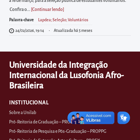
diretamente
a 16 de março, para a seleção pública de estudantes voluntários.
à
Confira o...
[Continuar lendo
]
área
Palavra-chave
Lapdea; Seleção; Voluntários
para
24/02/2026, 19:14
Atualizada há 5 meses
realizar
buscas
internas
Universidade da Integração
Acessar
diretamente
Internacional da Lusofonia Afro-
as
Brasileira
informações
postas
INSTITUCIONAL
no
Sobre a Unilab
rodapé
Pró-Reitoria de Graduação – PROGRAD
Pró-Reitoria de Pesquisa e Pós-Graduação – PROPPG