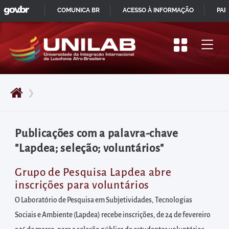
GOVBR
Pular
COMUNICA BR
ACESSO À INFORMAÇÃO
PAR
para
IR
o
PARA
início
O
do
CONTEÚDO
conteúdo
❯
principal
da
página
Publicações com a palavra-chave
Acessar
"Lapdea; seleção; voluntários"
diretamente
o
Grupo de Pesquisa Lapdea abre
inscrições para voluntários
menu
principal
O Laboratório de Pesquisa em Subjetividades, Tecnologias
Acessar
Sociais e Ambiente (Lapdea) recebe inscrições, de 24 de fevereiro