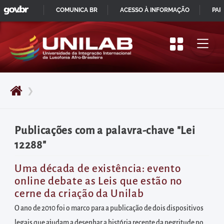
GOVBR
Pular
COMUNICA BR
ACESSO À INFORMAÇÃO
PAR
para
IR
o
PARA
início
O
do
CONTEÚDO
conteúdo
❯
principal
da
página
Publicações com a palavra-chave "Lei
Acessar
12288"
diretamente
o
Uma década de existência: evento
online debate as Leis que estão no
menu
cerne da criação da Unilab
principal
O ano de 2010 foi o marco para a publicação de dois dispositivos
Acessar
legais que ajudam a desenhar a história recente da negritude no