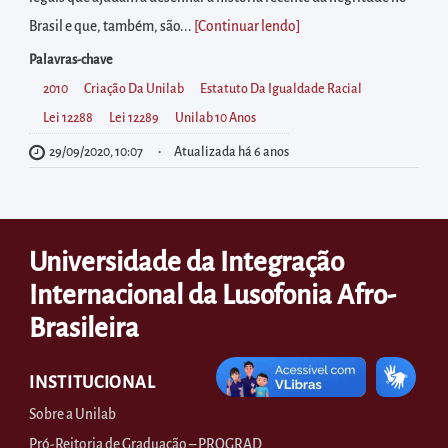
diretamente
Brasil e que, também, são...
[Continuar lendo
]
à
área
Palavras-chave
para
2010
Criação Da Unilab
Estatuto Da Igualdade Racial
realizar
Lei 12288
Lei 12289
Unilab 10 Anos
buscas
29/09/2020, 10:07
Atualizada há 6 anos
internas
Acessar
diretamente
Universidade da Integração
as
Internacional da Lusofonia Afro-
informações
postas
Brasileira
no
rodapé
INSTITUCIONAL
Sobre a Unilab
Pró-Reitoria de Graduação – PROGRAD