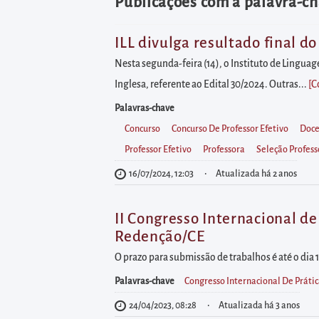
diretamente
Publicações com a palavra-ch
à
área
ILL divulga resultado final d
para
Nesta segunda-feira (14), o Instituto de Linguag
realizar
Inglesa, referente ao Edital 30/2024. Outras...
[C
buscas
Palavras-chave
internas
Concurso
Concurso De Professor Efetivo
Doce
Acessar
Professor Efetivo
Professora
Seleção Profess
diretamente
16/07/2024, 12:03
Atualizada há 2 anos
as
informações
II Congresso Internacional de
postas
Redenção/CE
no
O prazo para submissão de trabalhos é até o dia 
rodapé
Palavras-chave
Congresso Internacional De Prátic
24/04/2023, 08:28
Atualizada há 3 anos