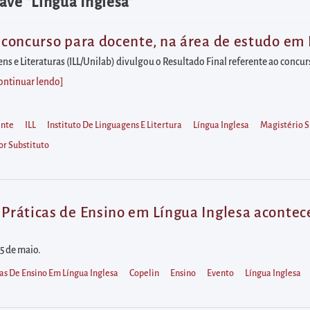
ave "Língua Inglesa"
o concurso para docente, na área de estudo em L
ens e Literaturas (ILL/Unilab) divulgou o Resultado Final referente ao conc
ontinuar lendo
]
nte
ILL
Instituto De Linguagens E Litertura
Língua Inglesa
Magistério S
or Substituto
 Práticas de Ensino em Língua Inglesa acontec
15 de maio.
as De Ensino Em Língua Inglesa
Copelin
Ensino
Evento
Língua Inglesa