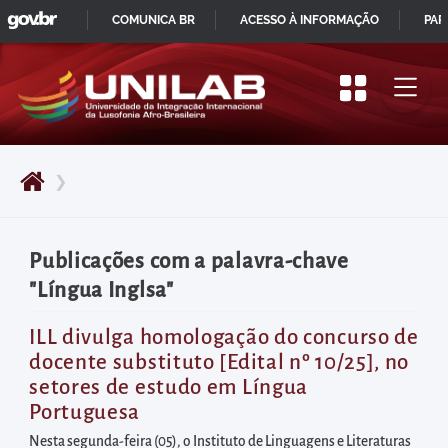
GOVBR
Pular
COMUNICA BR
ACESSO À INFORMAÇÃO
PAR
para
IR
o
PARA
início
O
do
CONTEÚDO
conteúdo
❯
principal
da
página
Publicações com a palavra-chave
Acessar
"Língua Inglsa"
diretamente
o
ILL divulga homologação do concurso de
docente substituto [Edital nº 10/25], no
menu
setores de estudo em Língua
principal
Portuguesa
Acessar
Nesta segunda-feira (05), o Instituto de Linguagens e Literaturas