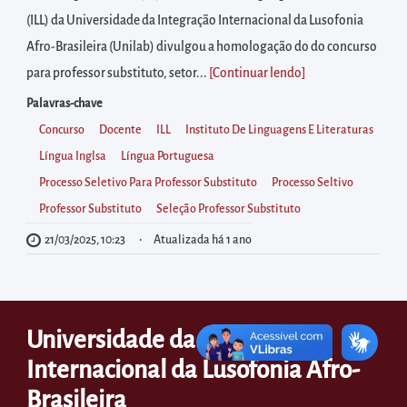
diretamente
(ILL) da Universidade da Integração Internacional da Lusofonia
à
Afro-Brasileira (Unilab) divulgou a homologação do do concurso
área
para professor substituto, setor...
[Continuar lendo
]
para
realizar
Palavras-chave
buscas
Concurso
Docente
ILL
Instituto De Linguagens E Literaturas
internas
Língua Inglsa
Língua Portuguesa
Acessar
Processo Seletivo Para Professor Substituto
Processo Seltivo
diretamente
Professor Substituto
Seleção Professor Substituto
as
21/03/2025, 10:23
Atualizada há 1 ano
informações
postas
no
Universidade da Integração
rodapé
Internacional da Lusofonia Afro-
Brasileira