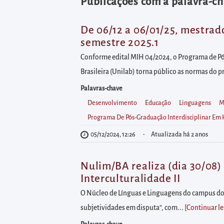
diretamente
Publicações com a palavra-ch
à
área
De 06/12 a 06/01/25, mestrad
semestre 2025.1
para
realizar
Conforme edital MIH 04/2024, o Programa de Pó
buscas
Brasileira (Unilab) torna público as normas do p
internas
Palavras-chave
Acessar
Desenvolvimento
Educação
Linguagens
M
diretamente
Programa De Pós-Graduação Interdisciplinar E
as
05/12/2024, 12:26
Atualizada há 2 anos
informações
postas
Nulim/BA realiza (dia 30/08)
no
Interculturalidade II
rodapé
O Núcleo de Línguas e Linguagens do campus dos
subjetividades em disputa”, com...
[Continuar l