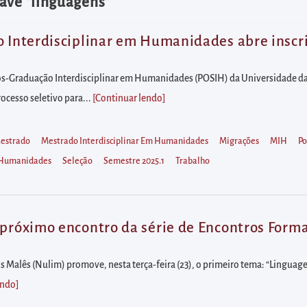
ave "linguagens"
o Interdisciplinar em Humanidades abre inscri
s-Graduação Interdisciplinar em Humanidades (POSIH) da Universidade da 
rocesso seletivo para...
[Continuar lendo
]
estrado
Mestrado Interdisciplinar Em Humanidades
Migrações
MIH
Po
m Humanidades
Seleção
Semestre 2025.1
Trabalho
 próximo encontro da série de Encontros Form
 Malês (Nulim) promove, nesta terça-feira (23), o primeiro tema: “Linguage
endo
]