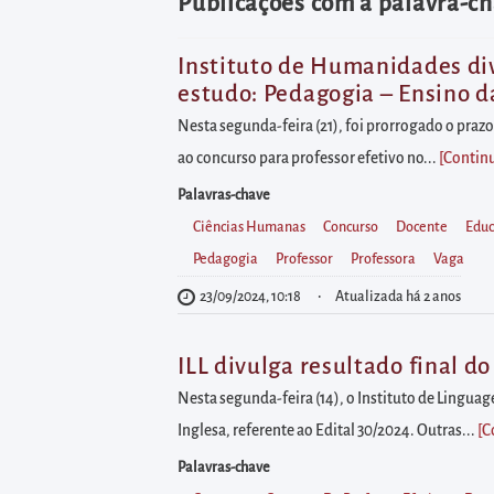
diretamente
Publicações com a palavra-ch
à
área
Instituto de Humanidades div
estudo: Pedagogia – Ensino da
para
realizar
Nesta segunda-feira (21), foi prorrogado o praz
buscas
ao concurso para professor efetivo no...
[Contin
internas
Palavras-chave
Acessar
Ciências Humanas
Concurso
Docente
Edu
diretamente
Pedagogia
Professor
Professora
Vaga
as
23/09/2024, 10:18
Atualizada há 2 anos
informações
postas
ILL divulga resultado final d
no
Nesta segunda-feira (14), o Instituto de Linguag
rodapé
Inglesa, referente ao Edital 30/2024. Outras...
[C
Palavras-chave