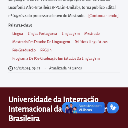
diretamente
Lusofonia Afro-Brasileira (PPGLin-Unilab), torna público Edital
à
nº 04/2024 do processo seletivo do Mestrado...
[Continuar lendo
]
área
para
Palavras-chave
realizar
Língua
Língua Portuguesa
Linguagem
Mestrado
buscas
Mestrado Em Estudos De Linguagem
Políticas Linguísticas
internas
Pós-Graduação
PPGLin
Acessar
Programa De Pós-Graduação Em Estudos Da Linguagem
diretamente
10/12/2024, 09:47
Atualizada há 2 anos
as
informações
postas
Universidade da Integração
no
Internacional da Lusofonia Afro-
rodapé
Brasileira