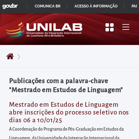
GOVBR
Pular
COMUNICA BR
ACESSO À INFORMAÇÃO
PAR
para
IR
o
PARA
início
O
do
CONTEÚDO
conteúdo
❯
principal
da
página
Publicações com a palavra-chave
Acessar
"Mestrado em Estudos de Linguagem"
diretamente
o
Mestrado em Estudos de Linguagem
abre inscrições do processo seletivo nos
menu
dias 06 a 10/01/25
principal
A Coordenação do Programa de Pós-Graduação em Estudos da
Acessar
Linguagem, da Universidade da Integração Internacional da