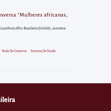
onversa “Mulheres africanas,
 Lusofonia Afro-Brasileira (Unilab), acontece
Roda De Conversa
Sistema De Saúde
ileira