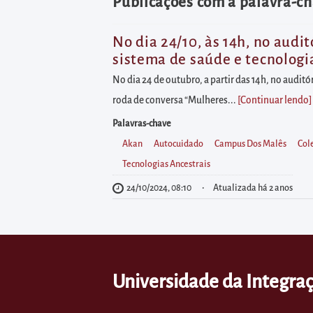
diretamente
Publicações com a palavra-c
à
área
No dia 24/10, às 14h, no audi
sistema de saúde e tecnologi
para
realizar
No dia 24 de outubro, a partir das 14h, no audi
buscas
roda de conversa “Mulheres...
[Continuar lendo
]
internas
Palavras-chave
Acessar
Akan
Autocuidado
Campus Dos Malês
Col
diretamente
Tecnologias Ancestrais
as
24/10/2024, 08:10
Atualizada há 2 anos
informações
postas
no
rodapé
Universidade da Integraç