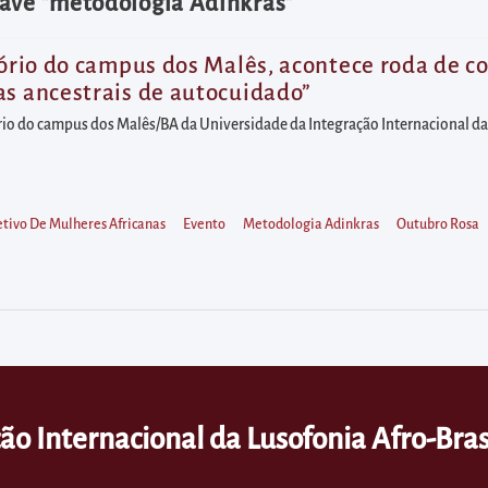
have "metodologia Adinkras"
tório do campus dos Malês, acontece roda de c
as ancestrais de autocuidado”
tório do campus dos Malês/BA da Universidade da Integração Internacional da
etivo De Mulheres Africanas
Evento
Metodologia Adinkras
Outubro Rosa
ão Internacional da Lusofonia Afro-Bras