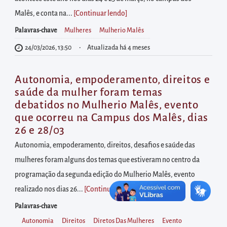
diretamente
Malês, e conta na...
[Continuar lendo
]
à
área
Palavras-chave
Mulheres
Mulherio Malês
para
24/03/2026, 13:50
Atualizada há 4 meses
realizar
buscas
Autonomia, empoderamento, direitos e
internas
saúde da mulher foram temas
Acessar
debatidos no Mulherio Malês, evento
que ocorreu na Campus dos Malês, dias
diretamente
26 e 28/03
as
Autonomia, empoderamento, direitos, desafios e saúde das
informações
mulheres foram alguns dos temas que estiveram no centro da
postas
programação da segunda edição do Mulherio Malês, evento
no
realizado nos dias 26...
[Continuar lendo
]
rodapé
Palavras-chave
Autonomia
Direitos
Diretos Das Mulheres
Evento