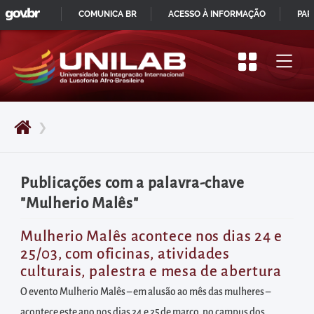
GOVBR
Pular
COMUNICA BR
ACESSO À INFORMAÇÃO
PAR
para
IR
o
PARA
início
O
do
CONTEÚDO
conteúdo
❯
principal
da
página
Publicações com a palavra-chave
Acessar
"Mulherio Malês"
diretamente
o
Mulherio Malês acontece nos dias 24 e
25/03, com oficinas, atividades
menu
culturais, palestra e mesa de abertura
principal
O evento Mulherio Malês – em alusão ao mês das mulheres –
Acessar
acontece este ano nos dias 24 e 25 de março, no campus dos