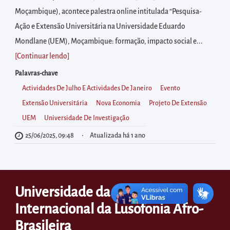
diretamente
Moçambique), acontece palestra online intitulada “Pesquisa-
à
Ação e Extensão Universitária na Universidade Eduardo
área
Mondlane (UEM), Moçambique: formação, impacto social e...
para
[Continuar lendo
]
realizar
buscas
Palavras-chave
internas
Actividades De Julho E Actividades De Janeiro
Evento
Acessar
Extensão Universitária
Nova Economia
Projeto De Extensão
diretamente
UEM
Universidade De Investigação
as
25/06/2025, 09:48
Atualizada há 1 ano
informações
postas
no
Universidade da Integração
rodapé
Internacional da Lusofonia Afro-
Brasileira