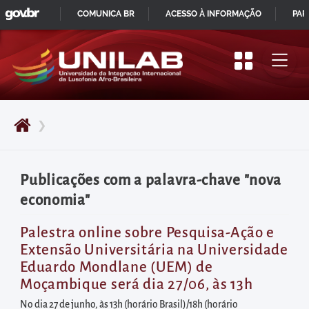
GOVBR
Pular
COMUNICA BR
ACESSO À INFORMAÇÃO
PAR
para
IR
o
PARA
início
O
do
CONTEÚDO
conteúdo
❯
principal
da
página
Publicações com a palavra-chave "nova
Acessar
economia"
diretamente
o
Palestra online sobre Pesquisa-Ação e
Extensão Universitária na Universidade
menu
Eduardo Mondlane (UEM) de
principal
Moçambique será dia 27/06, às 13h
Acessar
No dia 27 de junho, às 13h (horário Brasil)/18h (horário