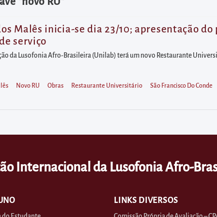
have "novo RU"
 Malês inicia-se dia 23/10; apresentação do p
de serviço
o da Lusofonia Afro-Brasileira (Unilab) terá um novo Restaurante Universitá
lês
Novo RU
Obras
Restaurante Universitário
São Francisco Do Conde
ão Internacional da Lusofonia Afro-Bras
UNO
LINKS DIVERSOS
 do Estudante
Comissão Própria de Avaliação – CP