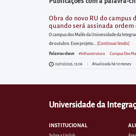
diretamente
Publicações com a palavra-c
à
área
Obra do novo RU do campus dos
quando será assinada ordem 
para
realizar
O campus dos Malês da Universidade da Integraçã
buscas
de outubro. Esse projeto...
[Continuar lendo
]
internas
Palavras-chave
#infraestrutura
Campus Dos Ma
Acessar
02/10/2025, 13:06
Atualizada há 10 meses
diretamente
as
informações
postas
Universidade da Integraç
no
rodapé
INSTITUCIONAL
AL
Sobre a Unilab
Área