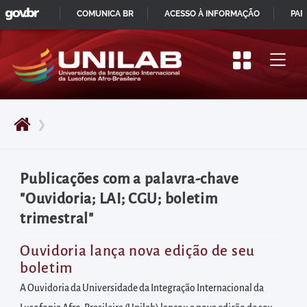
GOVBR
Pular
COMUNICA BR
ACESSO À INFORMAÇÃO
PAR
para
IR
o
PARA
início
O
do
CONTEÚDO
conteúdo
❯
principal
da
página
Publicações com a palavra-chave
Acessar
"Ouvidoria; LAI; CGU; boletim
diretamente
trimestral"
o
menu
Ouvidoria lança nova edição de seu
boletim
principal
Acessar
A Ouvidoria da Universidade da Integração Internacional da