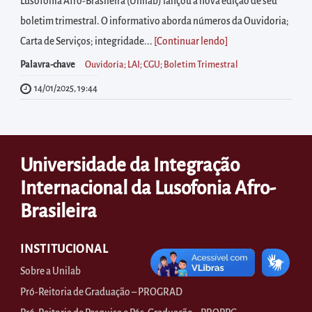
diretamente
Lusofonia Afro-Brasileira (Unilab) lançou a nova edição de seu
à
boletim trimestral. O informativo aborda números da Ouvidoria;
área
Carta de Serviços; integridade...
[Continuar lendo
]
para
Palavra-chave
Ouvidoria; LAI; CGU; Boletim Trimestral
realizar
14/01/2025, 19:44
buscas
internas
Acessar
Universidade da Integração
diretamente
as
Internacional da Lusofonia Afro-
informações
Brasileira
postas
no
INSTITUCIONAL
rodapé
Sobre a Unilab
Pró-Reitoria de Graduação – PROGRAD